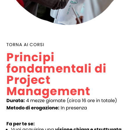
TORNA AI CORSI
Principi
fondamentali di
Project
Management
Durata:
4 mezze giornate (circa 16 ore in totale)
Metodo di erogazione:
In presenza
Fa per te se:
Vuoi acquisire una
visione chiara e strutturata