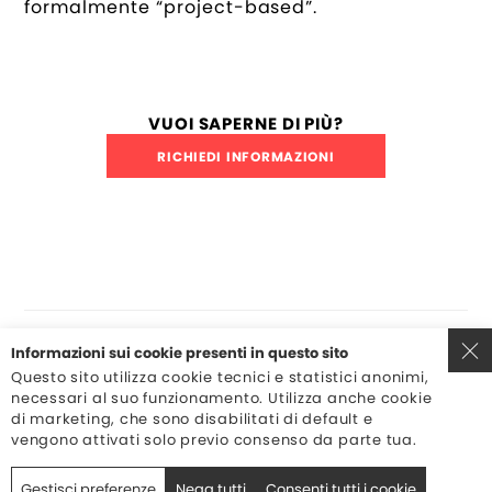
formalmente “project-based”.
VUOI SAPERNE DI PIÙ?
RICHIEDI INFORMAZIONI
Informazioni sui cookie presenti in questo sito
ONOBLO S.R.L
SOCIETA' BENEFIT
P.IVA 04861960237
Questo sito utilizza cookie tecnici e statistici anonimi,
SOCIETÀ BENEFIT
necessari al suo funzionamento. Utilizza anche cookie
AIUTI DI STATO
CONTATTI
di marketing, che sono disabilitati di default e
COOKIE POLICY
vengono attivati solo previo consenso da parte tua.
PRIVACY POLICY
SERVIZI
METODO
PARITÀ DI GENERE
Gestisci preferenze
Nega tutti
Consenti tutti i cookie